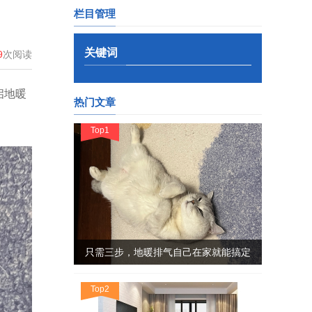
栏目管理
关键词
9
次阅读
启地暖
热门文章
Top1
只需三步，地暖排气自己在家就能搞定
Top2